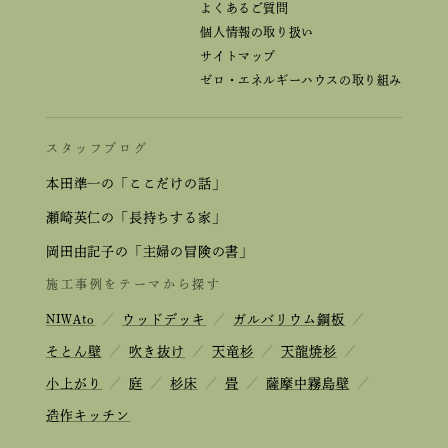
よくあるご質問
個人情報の取り扱い
サイトマップ
ゼロ・エネルギーハウスの取り組み
スタッフブログ
本田準一の「ここだけの話」
瀬崎英仁の「長持ちする家」
岡田由記子の「主婦の冒険の書」
施工事例をテーマから探す
NIWAto
／
ウッドデッキ
／
ガルバリウム鋼板
／
そとん壁
／
吹き抜け
／
天竜杉
／
天龍焼杉
／
小上がり
／
庭
／
杉床
／
畳
／
薩摩中霧島壁
／
造作キッチン