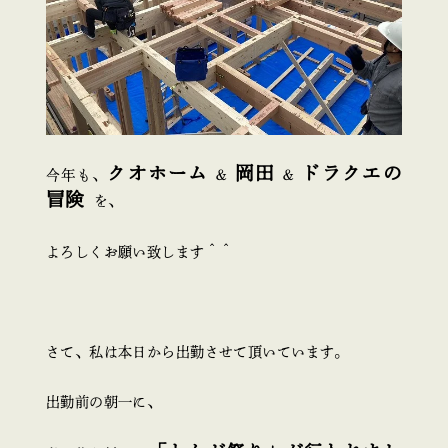
クオホーム
岡田
ドラクエの
今年も、
＆
＆
冒険
を、
よろしくお願い致します＾＾
さて、私は本日から出勤させて頂いています。
出勤前の朝一に、