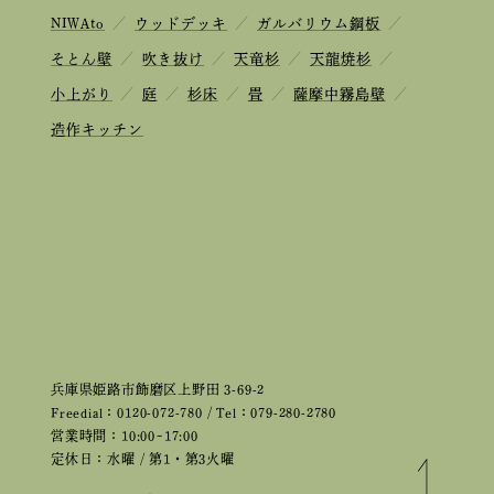
NIWAto
／
ウッドデッキ
／
ガルバリウム鋼板
／
そとん壁
／
吹き抜け
／
天竜杉
／
天龍焼杉
／
小上がり
／
庭
／
杉床
／
畳
／
薩摩中霧島壁
／
造作キッチン
兵庫県姫路市飾磨区上野田 3-69-2
Freedial：0120-072-780 / Tel：079-280-2780
営業時間：10:00~17:00
定休日：水曜 / 第1・第3火曜