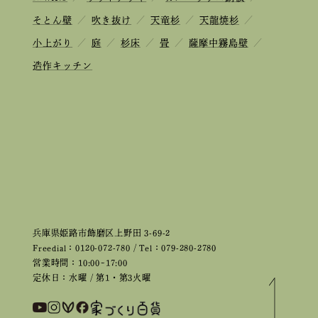
そとん壁
／
吹き抜け
／
天竜杉
／
天龍焼杉
／
小上がり
／
庭
／
杉床
／
畳
／
薩摩中霧島壁
／
造作キッチン
兵庫県姫路市飾磨区上野田 3-69-2
Freedial：0120-072-780 / Tel：079-280-2780
営業時間：10:00~17:00
定休日：水曜 / 第1・第3火曜