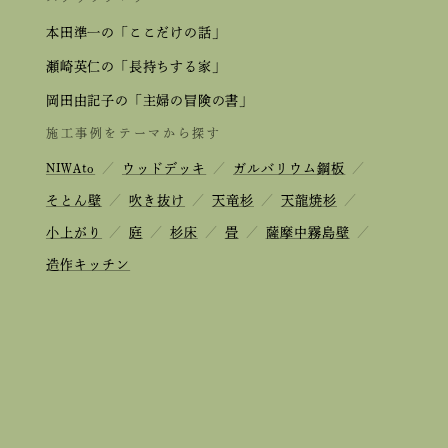
本田準一の「ここだけの話」
瀬崎英仁の「長持ちする家」
岡田由記子の「主婦の冒険の書」
施工事例をテーマから探す
NIWAto
／
ウッドデッキ
／
ガルバリウム鋼板
／
そとん壁
／
吹き抜け
／
天竜杉
／
天龍焼杉
／
小上がり
／
庭
／
杉床
／
畳
／
薩摩中霧島壁
／
造作キッチン