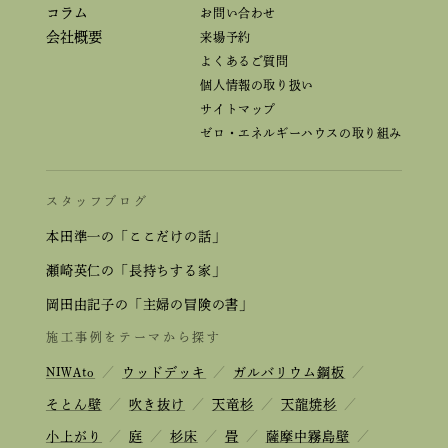
コラム
お問い合わせ
会社概要
来場予約
よくあるご質問
個人情報の取り扱い
サイトマップ
ゼロ・エネルギーハウスの取り組み
スタッフブログ
本田準一の「ここだけの話」
瀬崎英仁の「長持ちする家」
岡田由記子の「主婦の冒険の書」
施工事例をテーマから探す
NIWAto
／
ウッドデッキ
／
ガルバリウム鋼板
／
そとん壁
／
吹き抜け
／
天竜杉
／
天龍焼杉
／
小上がり
／
庭
／
杉床
／
畳
／
薩摩中霧島壁
／