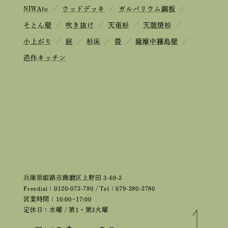
NIWAto
／
ウッドデッキ
／
ガルバリウム鋼板
／
そとん壁
／
吹き抜け
／
天竜杉
／
天龍焼杉
／
小上がり
／
庭
／
杉床
／
畳
／
薩摩中霧島壁
／
造作キッチン
兵庫県姫路市飾磨区上野田 3-69-2
Freedial：0120-072-780 / Tel：079-280-2780
営業時間：10:00~17:00
定休日：水曜 / 第1・第3火曜