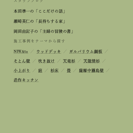
スタッフブログ
本田準一の「ここだけの話」
瀬崎英仁の「長持ちする家」
岡田由記子の「主婦の冒険の書」
施工事例をテーマから探す
NIWAto
／
ウッドデッキ
／
ガルバリウム鋼板
／
そとん壁
／
吹き抜け
／
天竜杉
／
天龍焼杉
／
小上がり
／
庭
／
杉床
／
畳
／
薩摩中霧島壁
／
造作キッチン