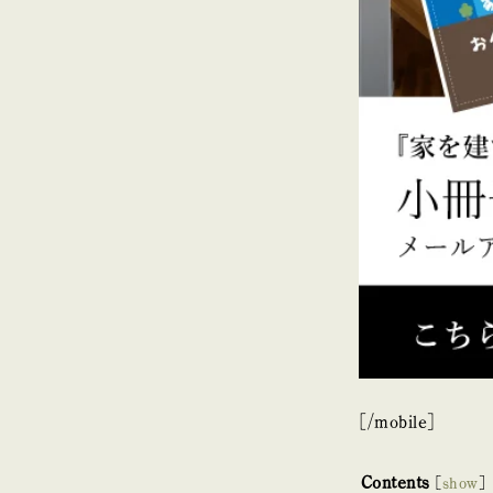
[/mobile]
Contents
[
show
]