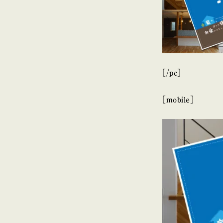
[/pc]
[mobile]