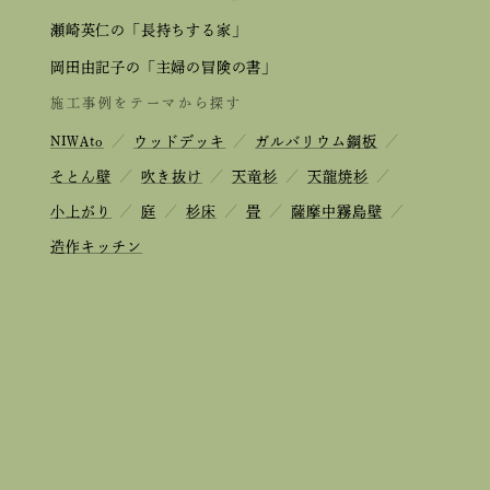
瀬崎英仁の「長持ちする家」
岡田由記子の「主婦の冒険の書」
施工事例をテーマから探す
NIWAto
／
ウッドデッキ
／
ガルバリウム鋼板
／
そとん壁
／
吹き抜け
／
天竜杉
／
天龍焼杉
／
小上がり
／
庭
／
杉床
／
畳
／
薩摩中霧島壁
／
造作キッチン