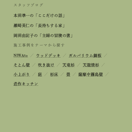
スタッフブログ
本田準一の「ここだけの話」
瀬崎英仁の「長持ちする家」
岡田由記子の「主婦の冒険の書」
施工事例をテーマから探す
NIWAto
／
ウッドデッキ
／
ガルバリウム鋼板
／
そとん壁
／
吹き抜け
／
天竜杉
／
天龍焼杉
／
小上がり
／
庭
／
杉床
／
畳
／
薩摩中霧島壁
／
造作キッチン