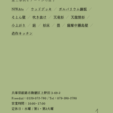
施工事例をテーマから探す
NIWAto
／
ウッドデッキ
／
ガルバリウム鋼板
／
そとん壁
／
吹き抜け
／
天竜杉
／
天龍焼杉
／
小上がり
／
庭
／
杉床
／
畳
／
薩摩中霧島壁
／
造作キッチン
兵庫県姫路市飾磨区上野田 3-69-2
Freedial：0120-072-780 / Tel：079-280-2780
営業時間：10:00~17:00
定休日：水曜 / 第1・第3火曜