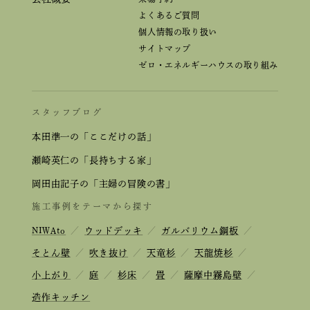
よくあるご質問
個人情報の取り扱い
サイトマップ
ゼロ・エネルギーハウスの取り組み
スタッフブログ
本田準一の「ここだけの話」
瀬崎英仁の「長持ちする家」
岡田由記子の「主婦の冒険の書」
施工事例をテーマから探す
NIWAto
／
ウッドデッキ
／
ガルバリウム鋼板
／
そとん壁
／
吹き抜け
／
天竜杉
／
天龍焼杉
／
小上がり
／
庭
／
杉床
／
畳
／
薩摩中霧島壁
／
造作キッチン