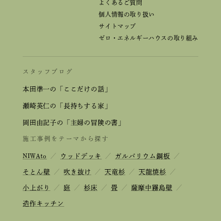
よくあるご質問
個人情報の取り扱い
サイトマップ
ゼロ・エネルギーハウスの取り組み
スタッフブログ
本田準一の「ここだけの話」
瀬崎英仁の「長持ちする家」
岡田由記子の「主婦の冒険の書」
施工事例をテーマから探す
NIWAto
／
ウッドデッキ
／
ガルバリウム鋼板
／
そとん壁
／
吹き抜け
／
天竜杉
／
天龍焼杉
／
小上がり
／
庭
／
杉床
／
畳
／
薩摩中霧島壁
／
造作キッチン