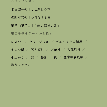
スタッフブログ
本田準一の「ここだけの話」
瀬崎英仁の「長持ちする家」
岡田由記子の「主婦の冒険の書」
施工事例をテーマから探す
NIWAto
／
ウッドデッキ
／
ガルバリウム鋼板
／
そとん壁
／
吹き抜け
／
天竜杉
／
天龍焼杉
／
小上がり
／
庭
／
杉床
／
畳
／
薩摩中霧島壁
／
造作キッチン