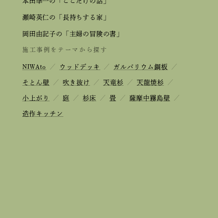
本田準一の「ここだけの話」
瀬崎英仁の「長持ちする家」
岡田由記子の「主婦の冒険の書」
施工事例をテーマから探す
NIWAto
／
ウッドデッキ
／
ガルバリウム鋼板
／
そとん壁
／
吹き抜け
／
天竜杉
／
天龍焼杉
／
小上がり
／
庭
／
杉床
／
畳
／
薩摩中霧島壁
／
造作キッチン