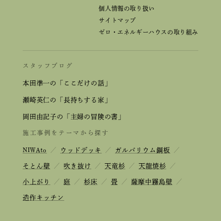
個人情報の取り扱い
サイトマップ
ゼロ・エネルギーハウスの取り組み
スタッフブログ
本田準一の「ここだけの話」
瀬崎英仁の「長持ちする家」
岡田由記子の「主婦の冒険の書」
施工事例をテーマから探す
NIWAto
／
ウッドデッキ
／
ガルバリウム鋼板
／
そとん壁
／
吹き抜け
／
天竜杉
／
天龍焼杉
／
小上がり
／
庭
／
杉床
／
畳
／
薩摩中霧島壁
／
造作キッチン