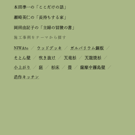
本田準一の「ここだけの話」
瀬崎英仁の「長持ちする家」
岡田由記子の「主婦の冒険の書」
施工事例をテーマから探す
NIWAto
／
ウッドデッキ
／
ガルバリウム鋼板
／
そとん壁
／
吹き抜け
／
天竜杉
／
天龍焼杉
／
小上がり
／
庭
／
杉床
／
畳
／
薩摩中霧島壁
／
造作キッチン