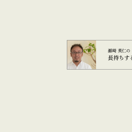
瀬崎 英仁の
長持ちす