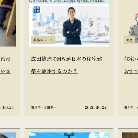
業界ニュース
お金
気密は
成田修造のMWが日本の住宅建
住宅
違いを
築を駆逐するのか？
おす
6.06.24
2026.06.22
書き手：本田準一
書き手：