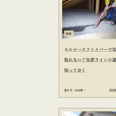
断熱
セルロースファイバーで
取れない？気密ラインの
知っておく
202
書き手：本田準一