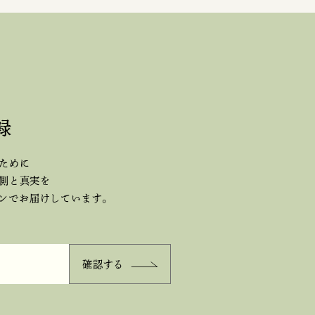
録
ために
側と真実を
ジンで
お届けしています。