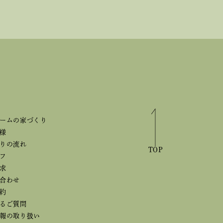
ームの家づくり
様
りの流れ
TOP
フ
求
合わせ
約
るご質問
報の取り扱い