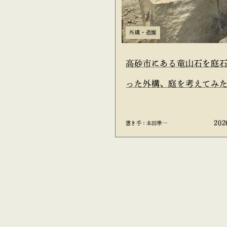
外構・造園
高砂市にある竜山石を庭
った外構、庭を考えてみ
202
書き手：本田準一