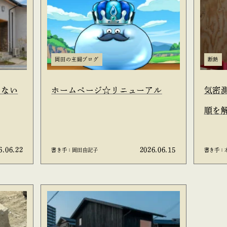
岡田の主婦ブログ
断熱
しない
ホームページ☆リニューアル
気密
順を
6.06.22
2026.06.15
書き手：岡田由記子
書き手：