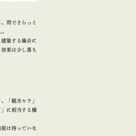
は、雨でさらっと
ん。
に建築する場合に
、効果は少し落ち
て、「親水セラ」
ド」に相当する機
機能は持っていな