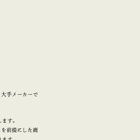
、大手メーカーで
します。
スを前提にした商
ります。