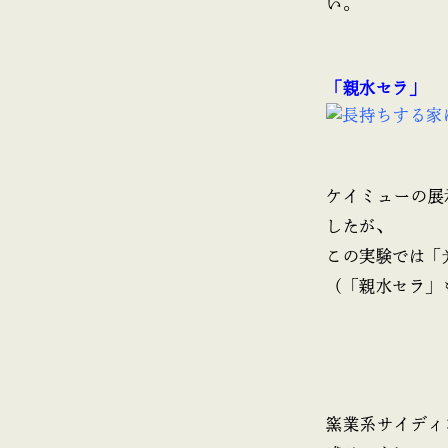
い。
「親水セラ」
ケイミューの展
したが、
この実験では「
（「親水セラ」
窯業系サイディ