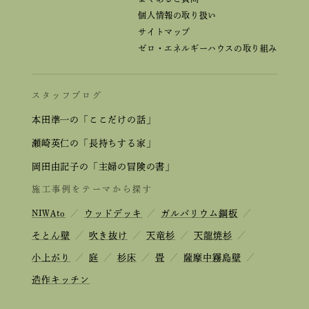
個人情報の取り扱い
サイトマップ
ゼロ・エネルギーハウスの取り組み
スタッフブログ
本田準一の「ここだけの話」
瀬崎英仁の「長持ちする家」
岡田由記子の「主婦の冒険の書」
施工事例をテーマから探す
NIWAto
／
ウッドデッキ
／
ガルバリウム鋼板
／
そとん壁
／
吹き抜け
／
天竜杉
／
天龍焼杉
／
小上がり
／
庭
／
杉床
／
畳
／
薩摩中霧島壁
／
造作キッチン