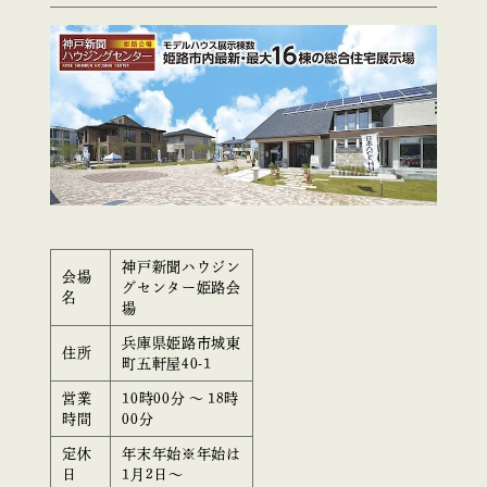
神戸新聞ハウジン
会場
グセンター姫路会
名
場
兵庫県姫路市城東
住所
町五軒屋40-1
営業
10時00分 ～ 18時
時間
00分
定休
年末年始※年始は
日
1月2日〜