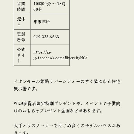
営業
10時00分 ～ 18時
時間
00分
定休
年末年始
日
電話
079-233-5653
番号
公式
https://ja-
サイ
jp.facebook.com/RivercityHC/
ト
イオンモール姫路リバーシティーのすぐ隣にある住宅
展示場です。
WEB閲覧者限定特別プレゼントや、イベントで子供向
けのおもちゃプレゼント企画などがあります。
大手ハウスメーカーをはじめ多くのモデルハウスがあ
ります。