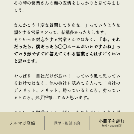
その時の営業さんの顔の表情をしっかりと見てみまし
ょう。
なんかこう「変な質問してきたな。」っていうような
顔をする営業マンって、結構多かったりします。
そういった対応をする営業さんではなく、
「あ、それ
だったら、僕だったら◯◯ホームがいいですかね」っ
ていう形ですぐに答えてくれる営業さんはすごくいい
と思います
。
やっぱり「自社だけが良い！」っていう風に思ってい
るわけではなく、他の会社も認めてる人って「自社の
デメリット、メリット、勝っているところ、劣ってい
るところ、必ず把握してると思います。
そういった営業さんと、話ししたほうがいいかなと思
いますね。
小冊子を読む
メルマガ登録
来場予約
無料・2026年版