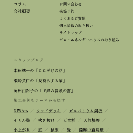
コラム
お問い合わせ
会社概要
来場予約
よくあるご質問
個人情報の取り扱い
サイトマップ
ゼロ・エネルギーハウスの取り組み
スタッフブログ
本田準一の「ここだけの話」
瀬崎英仁の「長持ちする家」
岡田由記子の「主婦の冒険の書」
施工事例をテーマから探す
NIWAto
／
ウッドデッキ
／
ガルバリウム鋼板
／
そとん壁
／
吹き抜け
／
天竜杉
／
天龍焼杉
／
小上がり
／
庭
／
杉床
／
畳
／
薩摩中霧島壁
／