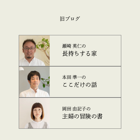
旧ブログ
瀬崎 英仁の
長持ちする家
本田 準一の
ここだけの話
岡田 由記子の
主婦の冒険の書