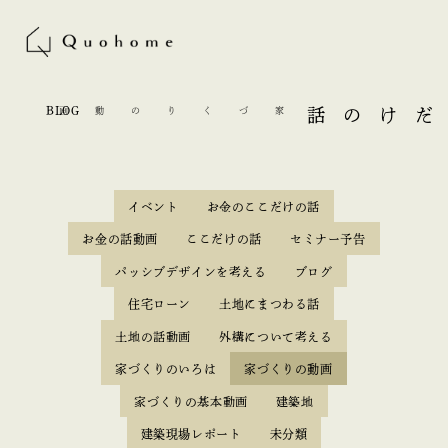
BLOG
家づくりの動画
ここだけの話
イベント
お金のここだけの話
お金の話動画
ここだけの話
セミナー予告
パッシブデザインを考える
ブログ
住宅ローン
土地にまつわる話
土地の話動画
外構について考える
家づくりのいろは
家づくりの動画
家づくりの基本動画
建築地
建築現場レポート
未分類