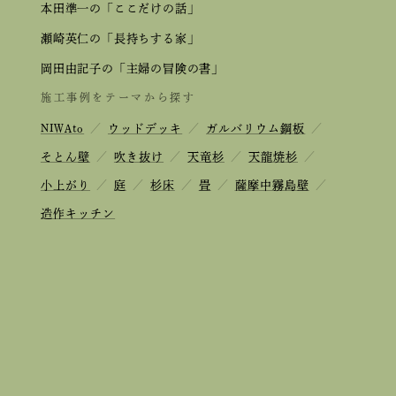
本田準一の「ここだけの話」
瀬崎英仁の「長持ちする家」
岡田由記子の「主婦の冒険の書」
施工事例をテーマから探す
NIWAto
／
ウッドデッキ
／
ガルバリウム鋼板
／
そとん壁
／
吹き抜け
／
天竜杉
／
天龍焼杉
／
小上がり
／
庭
／
杉床
／
畳
／
薩摩中霧島壁
／
造作キッチン