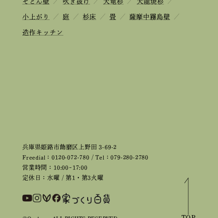
そとん壁
／
吹き抜け
／
天竜杉
／
天龍焼杉
／
小上がり
／
庭
／
杉床
／
畳
／
薩摩中霧島壁
／
造作キッチン
兵庫県姫路市飾磨区上野田 3-69-2
Freedial：0120-072-780 / Tel：079-280-2780
営業時間：10:00~17:00
定休日：水曜 / 第1・第3火曜