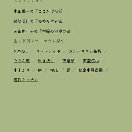
スタッフブログ
本田準一の「ここだけの話」
瀬崎英仁の「長持ちする家」
岡田由記子の「主婦の冒険の書」
施工事例をテーマから探す
NIWAto
／
ウッドデッキ
／
ガルバリウム鋼板
／
そとん壁
／
吹き抜け
／
天竜杉
／
天龍焼杉
／
小上がり
／
庭
／
杉床
／
畳
／
薩摩中霧島壁
／
造作キッチン