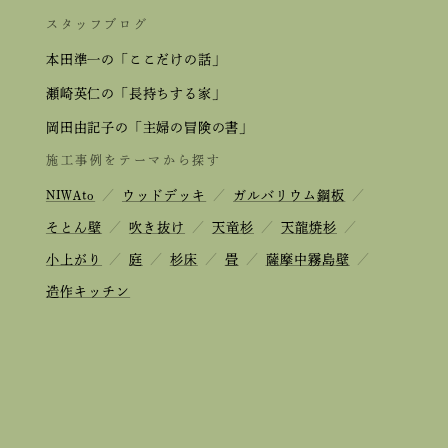
スタッフブログ
本田準一の「ここだけの話」
瀬崎英仁の「長持ちする家」
岡田由記子の「主婦の冒険の書」
施工事例をテーマから探す
NIWAto
／
ウッドデッキ
／
ガルバリウム鋼板
／
そとん壁
／
吹き抜け
／
天竜杉
／
天龍焼杉
／
小上がり
／
庭
／
杉床
／
畳
／
薩摩中霧島壁
／
造作キッチン