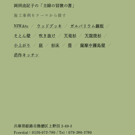
岡田由記子の「主婦の冒険の書」
施工事例をテーマから探す
NIWAto
／
ウッドデッキ
／
ガルバリウム鋼板
／
そとん壁
／
吹き抜け
／
天竜杉
／
天龍焼杉
／
小上がり
／
庭
／
杉床
／
畳
／
薩摩中霧島壁
／
造作キッチン
兵庫県姫路市飾磨区上野田 3-69-2
Freedial：0120-072-780 / Tel：079-280-2780