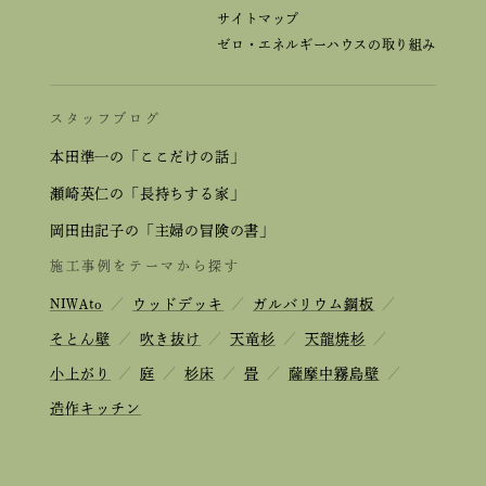
サイトマップ
ゼロ・エネルギーハウスの取り組み
スタッフブログ
本田準一の「ここだけの話」
瀬崎英仁の「長持ちする家」
岡田由記子の「主婦の冒険の書」
施工事例をテーマから探す
NIWAto
／
ウッドデッキ
／
ガルバリウム鋼板
／
そとん壁
／
吹き抜け
／
天竜杉
／
天龍焼杉
／
小上がり
／
庭
／
杉床
／
畳
／
薩摩中霧島壁
／
造作キッチン