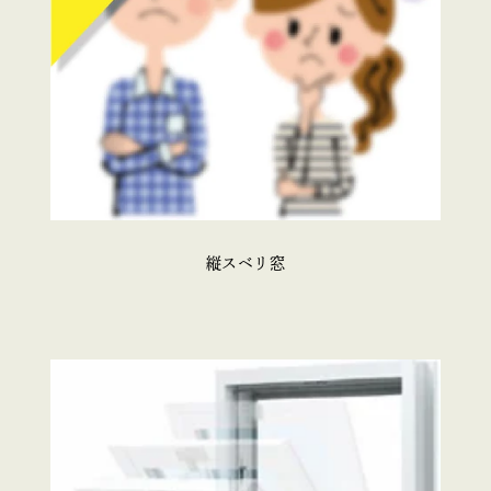
縦スベリ窓