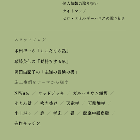
個人情報の取り扱い
サイトマップ
ゼロ・エネルギーハウスの取り組み
スタッフブログ
本田準一の「ここだけの話」
瀬崎英仁の「長持ちする家」
岡田由記子の「主婦の冒険の書」
施工事例をテーマから探す
NIWAto
／
ウッドデッキ
／
ガルバリウム鋼板
／
そとん壁
／
吹き抜け
／
天竜杉
／
天龍焼杉
／
小上がり
／
庭
／
杉床
／
畳
／
薩摩中霧島壁
／
造作キッチン