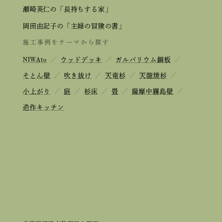
瀬崎英仁の「長持ちする家」
岡田由記子の「主婦の冒険の書」
施工事例をテーマから探す
NIWAto
／
ウッドデッキ
／
ガルバリウム鋼板
／
そとん壁
／
吹き抜け
／
天竜杉
／
天龍焼杉
／
小上がり
／
庭
／
杉床
／
畳
／
薩摩中霧島壁
／
造作キッチン