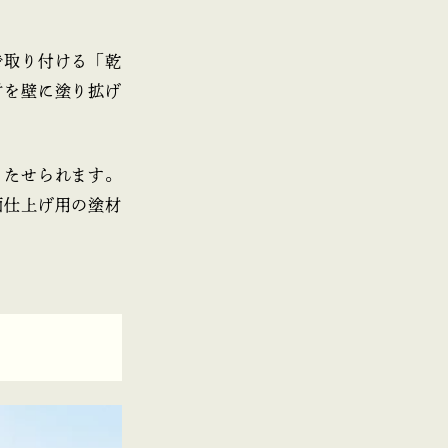
で取り付ける「乾
材を壁に塗り拡げ
もたせられます。
面仕上げ用の塗材