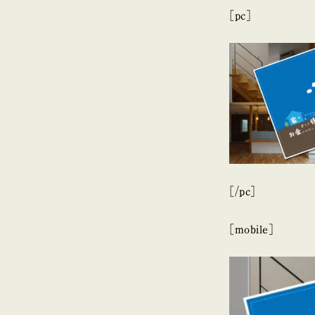
[pc]
[/pc]
[mobile]