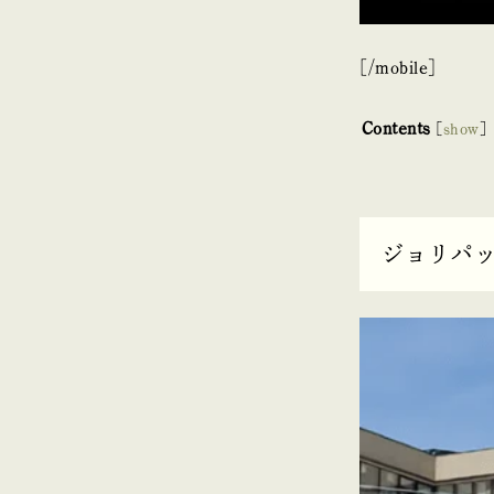
[/mobile]
Contents
[
show
]
ジョリパ