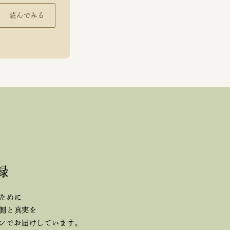
読んでみる
録
ために
側と真実を
ジンで
お届けしています。