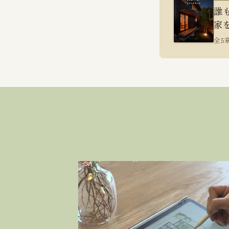
誰
家
全5