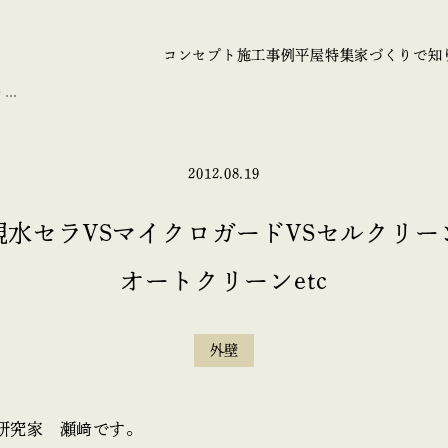
コンセプト
施工事例
平屋特集
家づくりで知
リー
2012.08.19
親水セラVSマイクロガードVSセルクリー
オートクリーンetc
外壁
研究家 瀬﨑です。