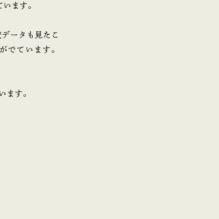
ています。
較データも見たこ
がでています。
います。