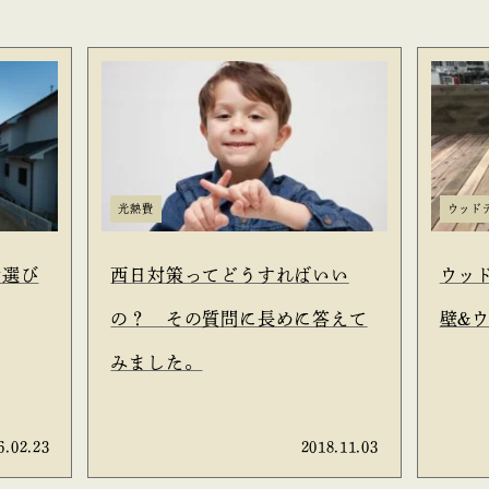
光熱費
ウッド
者選び
西日対策ってどうすればいい
ウッ
の？ その質問に長めに答えて
壁&
みました。
6.02.23
2018.11.03