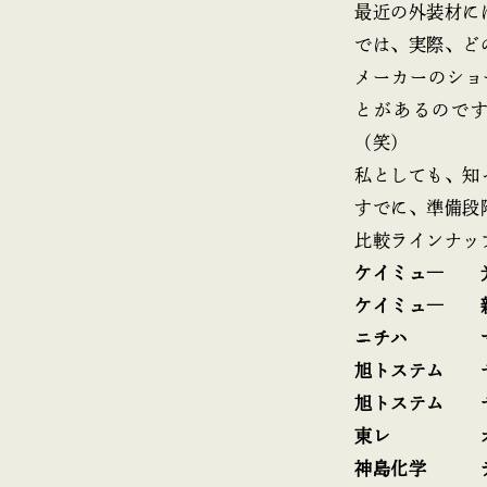
最近の外装材に
では、実際、ど
メーカーのショ
とがあるので
（笑）
私としても、知
すでに、準備段
比較ラインナッ
ケイミュ― 
ケイミュ― 
ニチハ マ
旭トステム 
旭トステム 
東レ オー
神島化学 デ