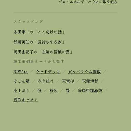
ゼロ・エネルギーハウスの取り組み
スタッフブログ
本田準一の「ここだけの話」
瀬崎英仁の「長持ちする家」
岡田由記子の「主婦の冒険の書」
施工事例をテーマから探す
NIWAto
／
ウッドデッキ
／
ガルバリウム鋼板
／
そとん壁
／
吹き抜け
／
天竜杉
／
天龍焼杉
／
小上がり
／
庭
／
杉床
／
畳
／
薩摩中霧島壁
／
造作キッチン