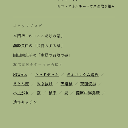
ゼロ・エネルギーハウスの取り組み
スタッフブログ
本田準一の「ここだけの話」
瀬崎英仁の「長持ちする家」
岡田由記子の「主婦の冒険の書」
施工事例をテーマから探す
NIWAto
／
ウッドデッキ
／
ガルバリウム鋼板
／
そとん壁
／
吹き抜け
／
天竜杉
／
天龍焼杉
／
小上がり
／
庭
／
杉床
／
畳
／
薩摩中霧島壁
／
造作キッチン