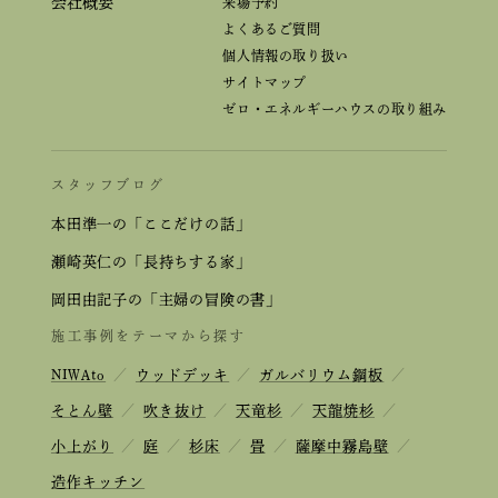
会社概要
来場予約
よくあるご質問
個人情報の取り扱い
サイトマップ
ゼロ・エネルギーハウスの取り組み
スタッフブログ
本田準一の「ここだけの話」
瀬崎英仁の「長持ちする家」
岡田由記子の「主婦の冒険の書」
施工事例をテーマから探す
NIWAto
／
ウッドデッキ
／
ガルバリウム鋼板
／
そとん壁
／
吹き抜け
／
天竜杉
／
天龍焼杉
／
小上がり
／
庭
／
杉床
／
畳
／
薩摩中霧島壁
／
造作キッチン