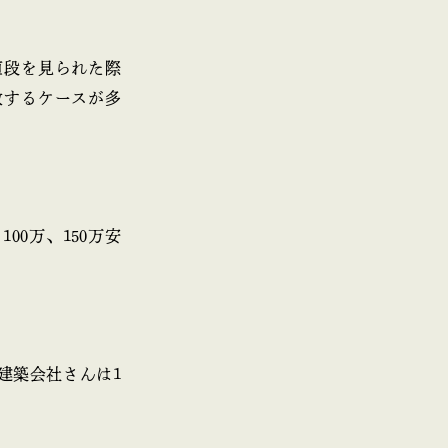
値段を見られた際
敗するケースが多
0万、150万安
建築会社さんは1