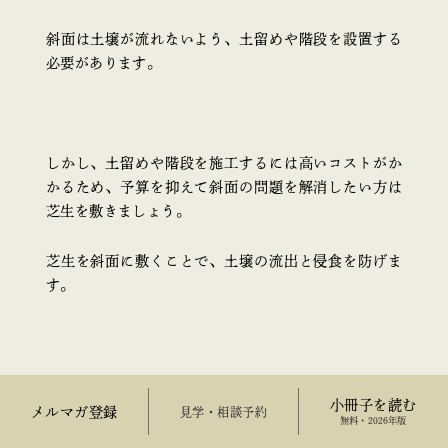
斜面は土壌が流れないよう、土留めや階段を設置する
必要があります。
しかし、土留めや階段を施工するには高いコストがか
かるため、予算を抑えて斜面の問題を解消したい方は
芝生を敷きましょう。
芝生を斜面に敷くことで、土壌の流出と侵食を防げま
す。
さらに、騒音を軽減し庭の温度も下げられるため、快
小冊子を読む
適な生活を実現できます。
メルマガ登録
来場予約
無料・2026年版