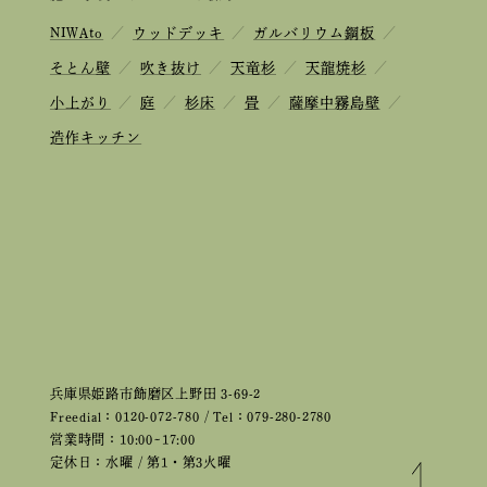
NIWAto
／
ウッドデッキ
／
ガルバリウム鋼板
／
そとん壁
／
吹き抜け
／
天竜杉
／
天龍焼杉
／
小上がり
／
庭
／
杉床
／
畳
／
薩摩中霧島壁
／
造作キッチン
兵庫県姫路市飾磨区上野田 3-69-2
Freedial：0120-072-780 / Tel：079-280-2780
営業時間：10:00~17:00
定休日：水曜 / 第1・第3火曜