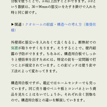
合板を使うことで、3.0以上出すことができます。3.0と
いう数値は、30×90mmの筋交いをたすき掛けで入れた
時と同じ値です。
▶関連：
クオホームの耐震・構造への考え方（推奨仕
様）
外壁部に筋交いを入れなくて良くなると、断熱材での
気密
が取りやすくなります。そうすることで、壁内結
露の予防ができます。ちなみに、構造用合板でしっか
りと壁倍率を出すためには、特定の釘を一定間隔で打
つことが規定されています。この釘ピッチは使う釘や
工法によって変わってきます。
構造用合板ですが、最近ではホームセンターでも売っ
ています。同じ売り場でベニヤ板とコンパネという商
品を見たことはないでしょうか。それぞれ全く別物な
ので、構造用合板との違いを解説していきます。