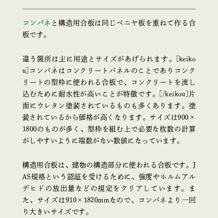
コンパネ
と構造用合板は同じベニヤ板を重ねて作る合
板です。
違う箇所は主に用途とサイズがあげられます。[keiko
u]コンパネはコンクリートパネルのことでありコンク
リートの型枠に使われる合板で、コンクリートを流し
込むために耐水性が高いことが特徴です。[/keikou]片
面にウレタン塗装されているものも多くあります。塗
装されているから価格が高くなります。サイズは900×
1800のものが多く、型枠を組む上で必要な枚数の計算
がしやすいように端数がない数値になっています。
構造用合板は、建物の構造部分に使われる合板です。J
AS規格という認証を受けるために、強度やホルムアル
デヒドの放出量などの規定をクリアしています。ま
た、サイズは910×1820mmなので、コンパネより一回
り大きいサイズです。