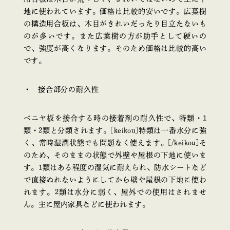
地に使われています。価格は比較的安いです。広葉樹
の構造用合板は、木目がきれいだったり目立たないも
のが多いです。また広葉樹の方が助手として硬いの
で、強度が高くなります。そのため価格は比較的高い
です。
接合部分の耐久性
ベニヤ板を接合する時の接着剤の耐久性で、特類・1
類・2類と分類されます。[keikou]特類は一番水分に強
く、常時湿潤状態でも問題なく使えます。[/keikou]そ
のため、そのままの状態で外壁や屋根の下地に使いま
す。1類はある程度の湿気に耐えられ、防水シートなど
で直接ぬれないようにしてから壁や屋根の下地に使わ
れます。2類は水分に弱く、屋外での使用はされませ
ん。主に屋内家具などに使われます。