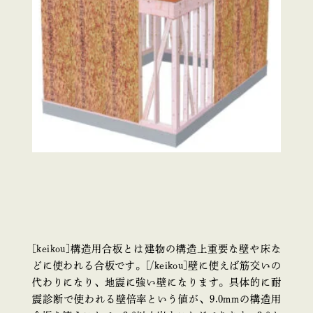
[keikou]構造用合板とは建物の構造上重要な壁や床な
どに使われる合板です。[/keikou]壁に使えば筋交いの
代わりになり、地震に強い壁になります。具体的に耐
震診断で使われる壁倍率という値が、9.0mmの構造用