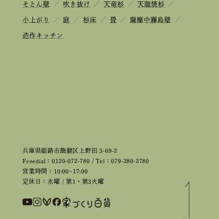
そとん壁
／
吹き抜け
／
天竜杉
／
天龍焼杉
／
小上がり
／
庭
／
杉床
／
畳
／
薩摩中霧島壁
／
造作キッチン
兵庫県姫路市飾磨区上野田 3-69-2
Freedial：0120-072-780 / Tel：079-280-2780
営業時間：10:00~17:00
定休日：水曜 / 第1・第3火曜