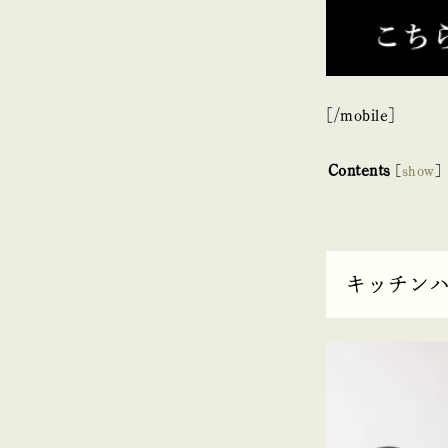
[/mobile]
Contents
[
show
]
キッチン