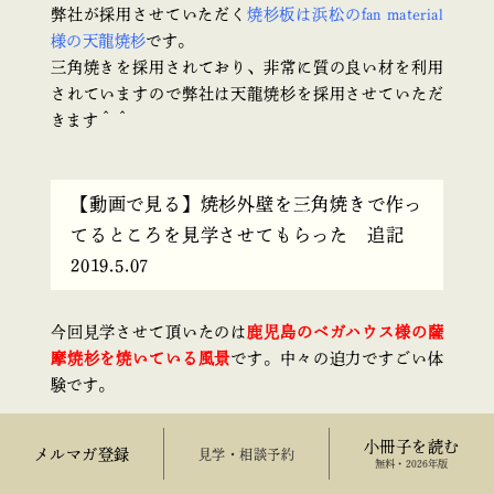
弊社が採用させていただく
焼杉板は浜松のfan material
様の天龍焼杉
です。
三角焼きを採用されており、非常に質の良い材を利用
されていますので弊社は天龍焼杉を採用させていただ
きます＾＾
【動画で見る】焼杉外壁を三角焼きで作っ
てるところを見学させてもらった 追記
2019.5.07
今回見学させて頂いたのは
鹿児島のベガハウス様の薩
摩焼杉を焼いている風景
です。中々の迫力ですごい体
験です。
しかし、作業している方は大変ですよね。１回で３枚
小冊子を読む
メルマガ登録
来場予約
無料・2026年版
しか焼けないのです。家一軒分だと２００枚以上は必
要になりますので中々の作業量です。確かに材料自体