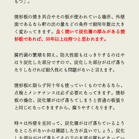
もつ」。
焼杉板の焼き具合やその板が使われている場所、外壁
面であるなら軒の出の量などの条件で耐用年数は大き
く変わってきます。
良く焼いて炭化層の厚みがある焼
杉板であれば、50年以上は持つと思われます。
腐朽菌の繁殖を抑え、防火性能もはっきりするのはや
はり炭化した部分ですので、炭化した部分がはげ落ち
たりしなければ耐久性にも問題がないと言えます。
焼杉板に限らず何十年も使っていくものであるなら、
点検とメンテナンスは必ず必要になってきます。焼杉
板の場合、炭化層がはげ落ちてしまうと普通の板張り
と同じになってきますから、腐りやすくなります。
時々は外壁を見回って、炭化層がはげ落ちているよう
なところがないかは確認した方が良いでしょう。炭化
した部分がはげ落ちてその下の木部が露わになってい