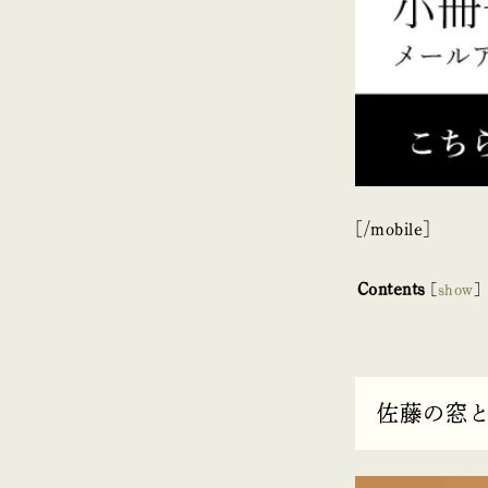
[/mobile]
Contents
[
show
]
佐藤の窓