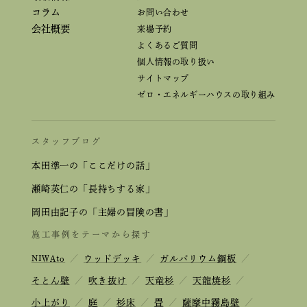
コラム
お問い合わせ
会社概要
来場予約
よくあるご質問
個人情報の取り扱い
サイトマップ
ゼロ・エネルギーハウスの取り組み
スタッフブログ
本田準一の「ここだけの話」
瀬崎英仁の「長持ちする家」
岡田由記子の「主婦の冒険の書」
施工事例をテーマから探す
NIWAto
／
ウッドデッキ
／
ガルバリウム鋼板
／
そとん壁
／
吹き抜け
／
天竜杉
／
天龍焼杉
／
小上がり
／
庭
／
杉床
／
畳
／
薩摩中霧島壁
／