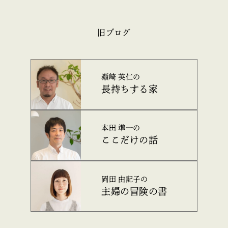
旧ブログ
瀬崎 英仁の
長持ちする家
本田 準一の
ここだけの話
岡田 由記子の
主婦の冒険の書