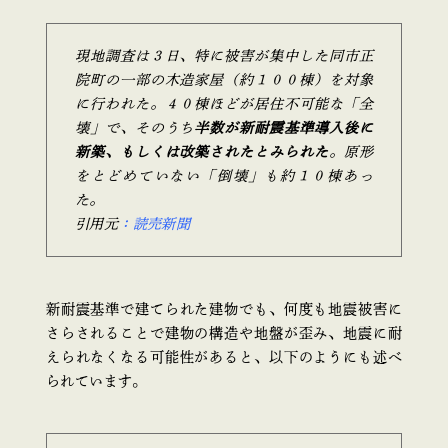
現地調査は３日、特に被害が集中した同市正
院町の一部の木造家屋（約１００棟）を対象
に行われた。４０棟ほどが居住不可能な「全
壊」で、そのうち
半数が新耐震基準導入後に
新築、もしくは改築されたとみられた
。原形
をとどめていない「倒壊」も約１０棟あっ
た。
引用元
：読売新聞
新耐震基準で建てられた建物でも、何度も地震被害に
さらされることで建物の構造や地盤が歪み、地震に耐
えられなくなる可能性があると、以下のようにも述べ
られています。