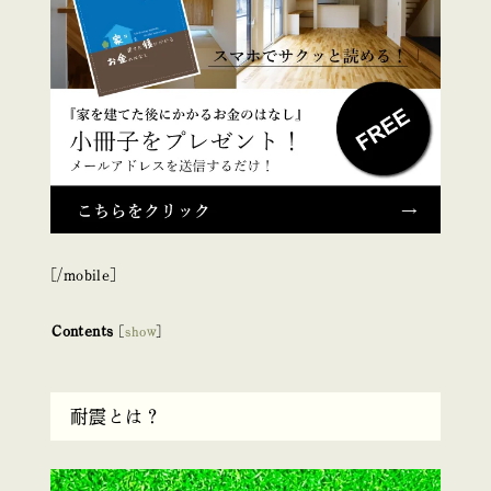
[/mobile]
Contents
[
show
]
耐震とは？