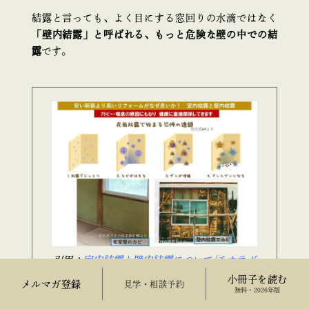
結露と言っても、よく目にする窓回りの水滴ではなく
「壁内結露」と呼ばれる、もっと危険な壁の中での結
露
です。
引用：
室内結露と壁内結露について/チカラボ
小冊子を読む
メルマガ登録
来場予約
無料・2026年版