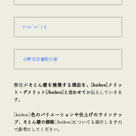
ｸｰﾙｼﾞｬﾊﾟﾝ２
小野市市場町の家
弊社が
そとん壁を推奨する理由を、[keikou]
メリッ
ト・デメリット[/keikou]と合わせて
お伝えしていきま
す。
[keikou]
色のバリエーションや仕上げのラインナッ
プ
、
そとん壁の価格
[/keikou]についても紹介しますの
で参考にしてください。