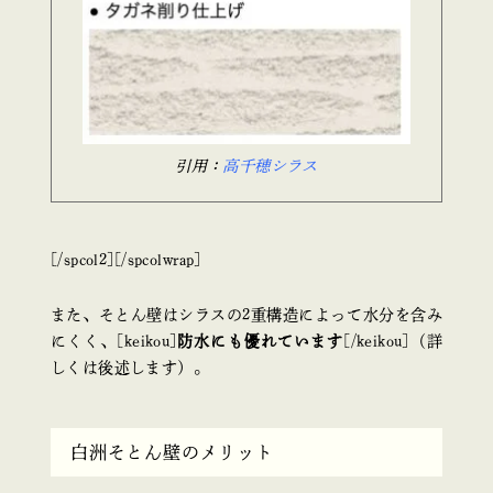
引用：
高千穂シラス
[/spcol2][/spcolwrap]
また、そとん壁はシラスの2重構造によって水分を含み
にくく、[keikou]
防水にも優れています
[/keikou]（詳
しくは後述します）。
白洲そとん壁のメリット