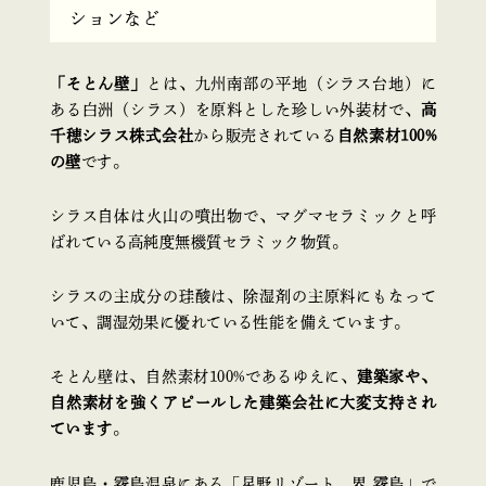
ションなど
「そとん壁」
とは、九州南部の平地（シラス台地）に
ある白洲（シラス）を原料とした珍しい外装材で、
高
千穂シラス株式会社
から販売されている
自然素材100%
の壁
です。
シラス自体は火山の噴出物で、マグマセラミックと呼
ばれている高純度無機質セラミック物質。
シラスの主成分の珪酸は、除湿剤の主原料にもなって
いて、調湿効果に優れている性能を備えています。
そとん壁は、自然素材100%であるゆえに、
建築家や、
自然素材を強くアピールした建築会社に大変支持され
ています
。
鹿児島・霧島温泉にある「星野リゾート 界 霧島」で