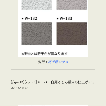
引用：
高千穂シラス
[/spcol2][spcol2]スーパー白洲そとん壁Wの仕上げバリ
エーション