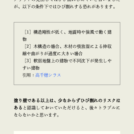
が、以下の条件下ではひび割れする恐れがあります。
［1］構造剛性が低く、地震時や強風で動く建
物
［2］木構造の場合、木材の吸放湿による伸収
縮や曲がりが過度に大きい場合
［3］軟弱地盤上の建物で不同沈下が発生しや
すい建物
引用：
高千穂シラス
塗り壁である以上は、少なからずひび割れのリスクは
ある
と認識しておいていただけると、後々トラブルに
ならないかと思います。