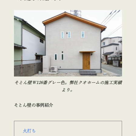
そとん壁Ｗ126番グレー色。弊社クオホームの施工実績
より。
そとん壁の事例紹介
火打ち